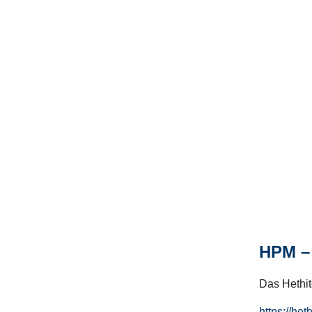
HPM – 
Das Hethito
https://het