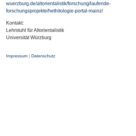
wuerzburg.de/altorientalistik/forschung/laufende-
forschungsprojekte/hethitologie-portal-mainz/
Kontakt:
Lehrstuhl für Altorientalistik
Universität Würzburg
Impressum
|
Datenschutz