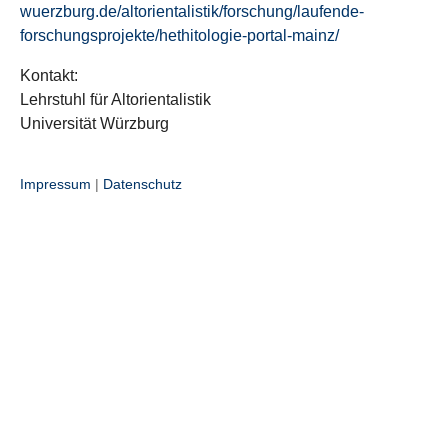
wuerzburg.de/altorientalistik/forschung/laufende-
forschungsprojekte/hethitologie-portal-mainz/
Kontakt:
Lehrstuhl für Altorientalistik
Universität Würzburg
Impressum
|
Datenschutz