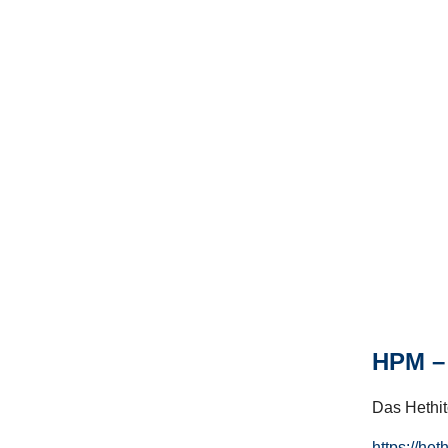
HPM – 
Das Hethito
https://het