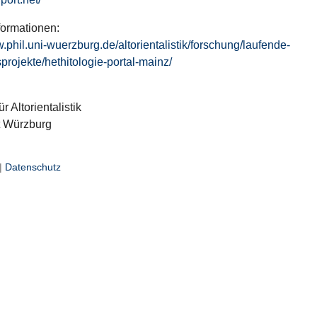
formationen:
w.phil.uni-wuerzburg.de/altorientalistik/forschung/laufende-
projekte/hethitologie-portal-mainz/
ür Altorientalistik
t Würzburg
|
Datenschutz