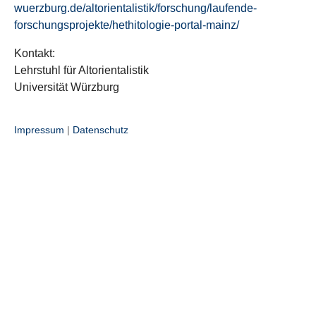
wuerzburg.de/altorientalistik/forschung/laufende-
forschungsprojekte/hethitologie-portal-mainz/
Kontakt:
Lehrstuhl für Altorientalistik
Universität Würzburg
Impressum
|
Datenschutz