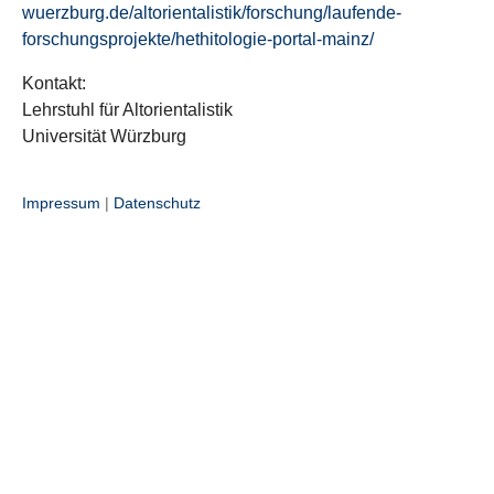
wuerzburg.de/altorientalistik/forschung/laufende-
forschungsprojekte/hethitologie-portal-mainz/
Kontakt:
Lehrstuhl für Altorientalistik
Universität Würzburg
Impressum
|
Datenschutz