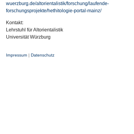
wuerzburg.de/altorientalistik/forschung/laufende-
forschungsprojekte/hethitologie-portal-mainz/
Kontakt:
Lehrstuhl für Altorientalistik
Universität Würzburg
Impressum
|
Datenschutz