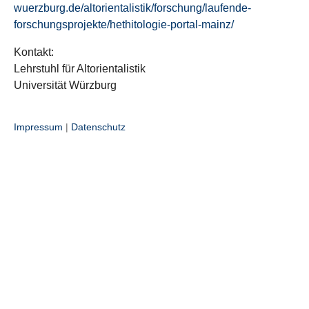
wuerzburg.de/altorientalistik/forschung/laufende-
forschungsprojekte/hethitologie-portal-mainz/
Kontakt:
Lehrstuhl für Altorientalistik
Universität Würzburg
Impressum
|
Datenschutz