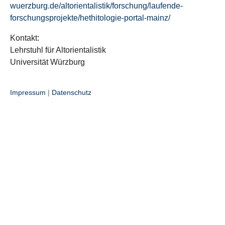
wuerzburg.de/altorientalistik/forschung/laufende-
forschungsprojekte/hethitologie-portal-mainz/
Kontakt:
Lehrstuhl für Altorientalistik
Universität Würzburg
Impressum
|
Datenschutz