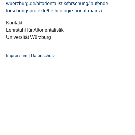
wuerzburg.de/altorientalistik/forschung/laufende-
forschungsprojekte/hethitologie-portal-mainz/
Kontakt:
Lehrstuhl für Altorientalistik
Universität Würzburg
Impressum
|
Datenschutz