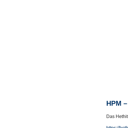
HPM – 
Das Hethito
https://het