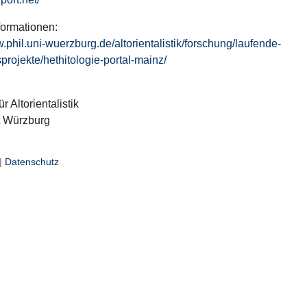
formationen:
w.phil.uni-wuerzburg.de/altorientalistik/forschung/laufende-
projekte/hethitologie-portal-mainz/
ür Altorientalistik
t Würzburg
|
Datenschutz