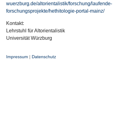
wuerzburg.de/altorientalistik/forschung/laufende-
forschungsprojekte/hethitologie-portal-mainz/
Kontakt:
Lehrstuhl für Altorientalistik
Universität Würzburg
Impressum
|
Datenschutz