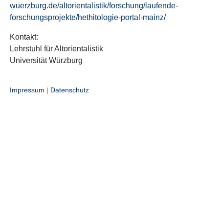
wuerzburg.de/altorientalistik/forschung/laufende-
forschungsprojekte/hethitologie-portal-mainz/
Kontakt:
Lehrstuhl für Altorientalistik
Universität Würzburg
Impressum
|
Datenschutz