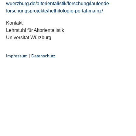
wuerzburg.de/altorientalistik/forschung/laufende-
forschungsprojekte/hethitologie-portal-mainz/
Kontakt:
Lehrstuhl für Altorientalistik
Universität Würzburg
Impressum
|
Datenschutz