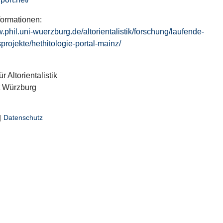
formationen:
w.phil.uni-wuerzburg.de/altorientalistik/forschung/laufende-
projekte/hethitologie-portal-mainz/
ür Altorientalistik
t Würzburg
|
Datenschutz