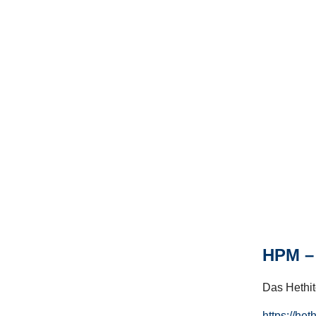
HPM – 
Das Hethito
https://het