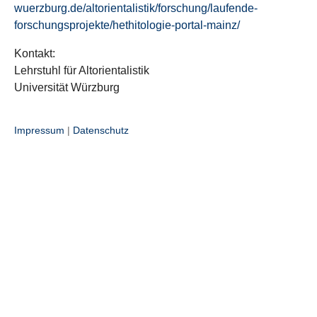
wuerzburg.de/altorientalistik/forschung/laufende-
forschungsprojekte/hethitologie-portal-mainz/
Kontakt:
Lehrstuhl für Altorientalistik
Universität Würzburg
Impressum
|
Datenschutz