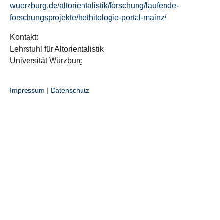
wuerzburg.de/altorientalistik/forschung/laufende-
forschungsprojekte/hethitologie-portal-mainz/
Kontakt:
Lehrstuhl für Altorientalistik
Universität Würzburg
Impressum
|
Datenschutz