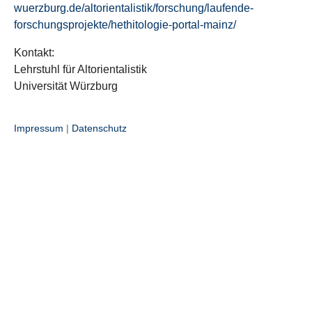
wuerzburg.de/altorientalistik/forschung/laufende-
forschungsprojekte/hethitologie-portal-mainz/
Kontakt:
Lehrstuhl für Altorientalistik
Universität Würzburg
Impressum
|
Datenschutz