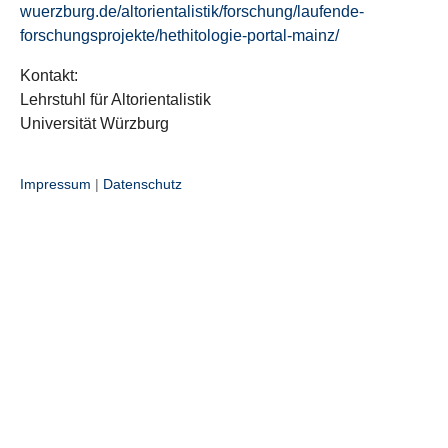
wuerzburg.de/altorientalistik/forschung/laufende-
forschungsprojekte/hethitologie-portal-mainz/
Kontakt:
Lehrstuhl für Altorientalistik
Universität Würzburg
Impressum
|
Datenschutz