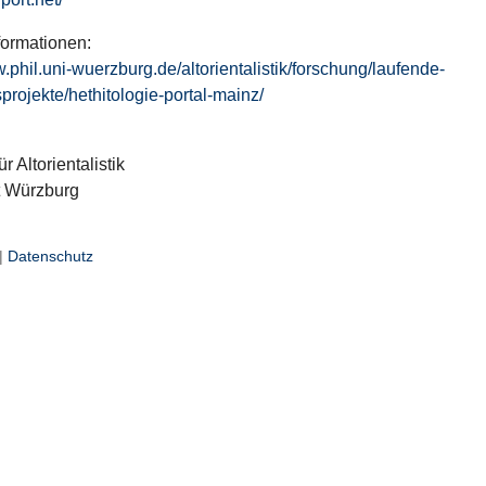
formationen:
w.phil.uni-wuerzburg.de/altorientalistik/forschung/laufende-
projekte/hethitologie-portal-mainz/
ür Altorientalistik
t Würzburg
|
Datenschutz