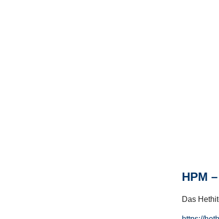
HPM – 
Das Hethito
https://het