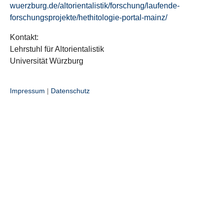
wuerzburg.de/altorientalistik/forschung/laufende-
forschungsprojekte/hethitologie-portal-mainz/
Kontakt:
Lehrstuhl für Altorientalistik
Universität Würzburg
Impressum
|
Datenschutz