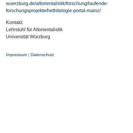
wuerzburg.de/altorientalistik/forschung/laufende-
forschungsprojekte/hethitologie-portal-mainz/
Kontakt:
Lehrstuhl für Altorientalistik
Universität Würzburg
Impressum
|
Datenschutz