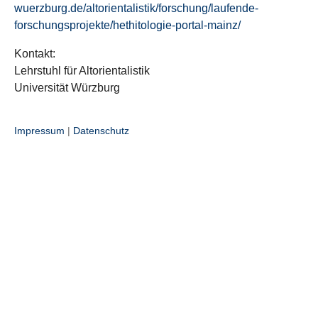
wuerzburg.de/altorientalistik/forschung/laufende-
forschungsprojekte/hethitologie-portal-mainz/
Kontakt:
Lehrstuhl für Altorientalistik
Universität Würzburg
Impressum
|
Datenschutz