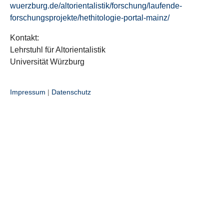
wuerzburg.de/altorientalistik/forschung/laufende-
forschungsprojekte/hethitologie-portal-mainz/
Kontakt:
Lehrstuhl für Altorientalistik
Universität Würzburg
Impressum
|
Datenschutz