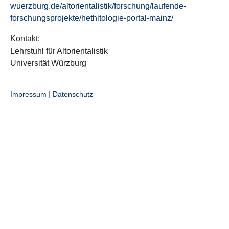
wuerzburg.de/altorientalistik/forschung/laufende-
forschungsprojekte/hethitologie-portal-mainz/
Kontakt:
Lehrstuhl für Altorientalistik
Universität Würzburg
Impressum
|
Datenschutz