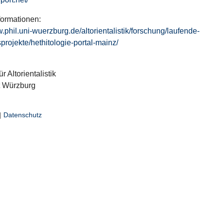
formationen:
w.phil.uni-wuerzburg.de/altorientalistik/forschung/laufende-
projekte/hethitologie-portal-mainz/
ür Altorientalistik
t Würzburg
|
Datenschutz