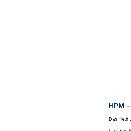
HPM – 
Das Hethito
https://het