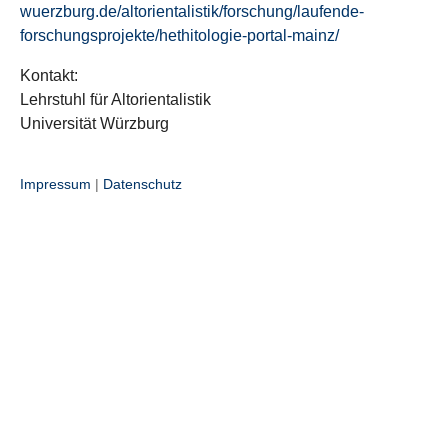
wuerzburg.de/altorientalistik/forschung/laufende-
forschungsprojekte/hethitologie-portal-mainz/
Kontakt:
Lehrstuhl für Altorientalistik
Universität Würzburg
Impressum
|
Datenschutz