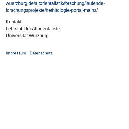
wuerzburg.de/altorientalistik/forschung/laufende-
forschungsprojekte/hethitologie-portal-mainz/
Kontakt:
Lehrstuhl für Altorientalistik
Universität Würzburg
Impressum
|
Datenschutz