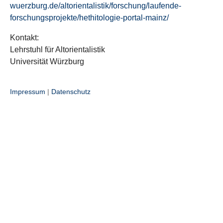
wuerzburg.de/altorientalistik/forschung/laufende-
forschungsprojekte/hethitologie-portal-mainz/
Kontakt:
Lehrstuhl für Altorientalistik
Universität Würzburg
Impressum
|
Datenschutz