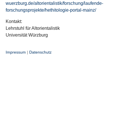
wuerzburg.de/altorientalistik/forschung/laufende-
forschungsprojekte/hethitologie-portal-mainz/
Kontakt:
Lehrstuhl für Altorientalistik
Universität Würzburg
Impressum
|
Datenschutz