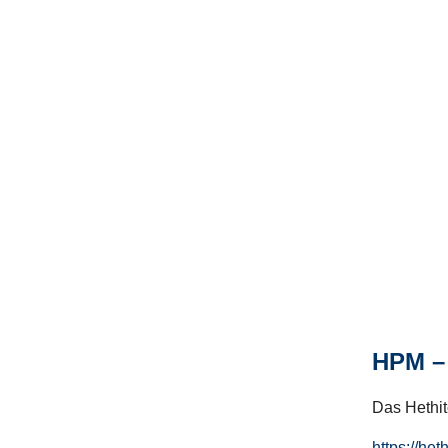
HPM – 
Das Hethito
https://het