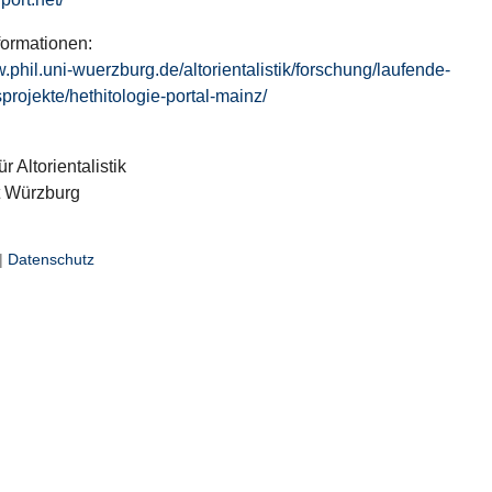
formationen:
w.phil.uni-wuerzburg.de/altorientalistik/forschung/laufende-
projekte/hethitologie-portal-mainz/
ür Altorientalistik
t Würzburg
|
Datenschutz