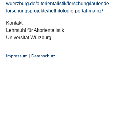
wuerzburg.de/altorientalistik/forschung/laufende-
forschungsprojekte/hethitologie-portal-mainz/
Kontakt:
Lehrstuhl für Altorientalistik
Universität Würzburg
Impressum
|
Datenschutz