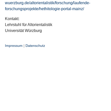
wuerzburg.de/altorientalistik/forschung/laufende-
forschungsprojekte/hethitologie-portal-mainz/
Kontakt:
Lehrstuhl für Altorientalistik
Universität Würzburg
Impressum
|
Datenschutz