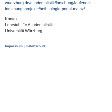
wuerzburg.de/altorientalistik/forschung/laufende-
forschungsprojekte/hethitologie-portal-mainz/
Kontakt:
Lehrstuhl für Altorientalistik
Universität Würzburg
Impressum
|
Datenschutz