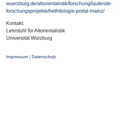
wuerzburg.de/altorientalistik/forschung/laufende-
forschungsprojekte/hethitologie-portal-mainz/
Kontakt:
Lehrstuhl für Altorientalistik
Universität Würzburg
Impressum
|
Datenschutz