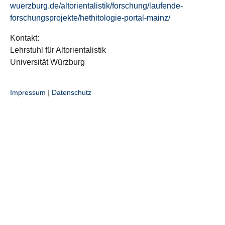
wuerzburg.de/altorientalistik/forschung/laufende-
forschungsprojekte/hethitologie-portal-mainz/
Kontakt:
Lehrstuhl für Altorientalistik
Universität Würzburg
Impressum
|
Datenschutz