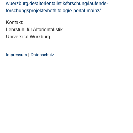
wuerzburg.de/altorientalistik/forschung/laufende-
forschungsprojekte/hethitologie-portal-mainz/
Kontakt:
Lehrstuhl für Altorientalistik
Universität Würzburg
Impressum
|
Datenschutz