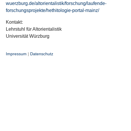
wuerzburg.de/altorientalistik/forschung/laufende-
forschungsprojekte/hethitologie-portal-mainz/
Kontakt:
Lehrstuhl für Altorientalistik
Universität Würzburg
Impressum
|
Datenschutz