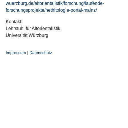
wuerzburg.de/altorientalistik/forschung/laufende-
forschungsprojekte/hethitologie-portal-mainz/
Kontakt:
Lehrstuhl für Altorientalistik
Universität Würzburg
Impressum
|
Datenschutz