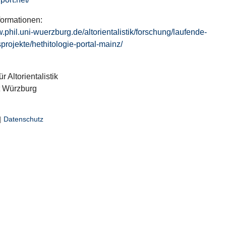
formationen:
w.phil.uni-wuerzburg.de/altorientalistik/forschung/laufende-
projekte/hethitologie-portal-mainz/
ür Altorientalistik
t Würzburg
|
Datenschutz