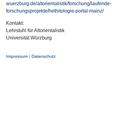
wuerzburg.de/altorientalistik/forschung/laufende-
forschungsprojekte/hethitologie-portal-mainz/
Kontakt:
Lehrstuhl für Altorientalistik
Universität Würzburg
Impressum
|
Datenschutz