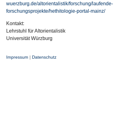
wuerzburg.de/altorientalistik/forschung/laufende-
forschungsprojekte/hethitologie-portal-mainz/
Kontakt:
Lehrstuhl für Altorientalistik
Universität Würzburg
Impressum
|
Datenschutz