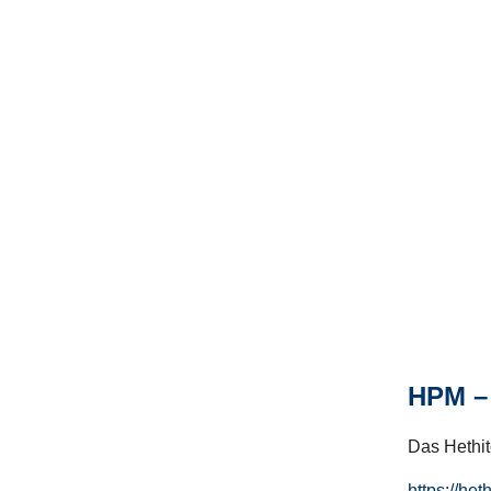
HPM – 
Das Hethito
https://het