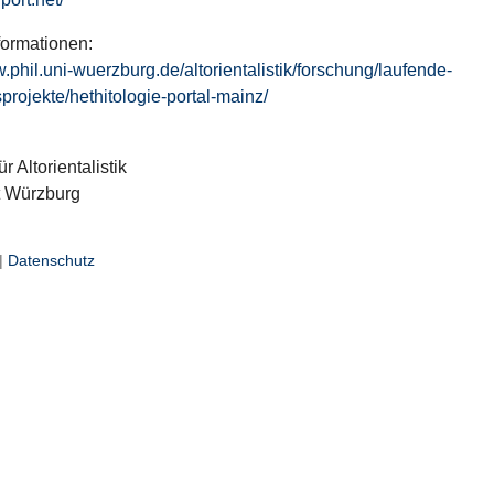
formationen:
w.phil.uni-wuerzburg.de/altorientalistik/forschung/laufende-
projekte/hethitologie-portal-mainz/
ür Altorientalistik
t Würzburg
|
Datenschutz