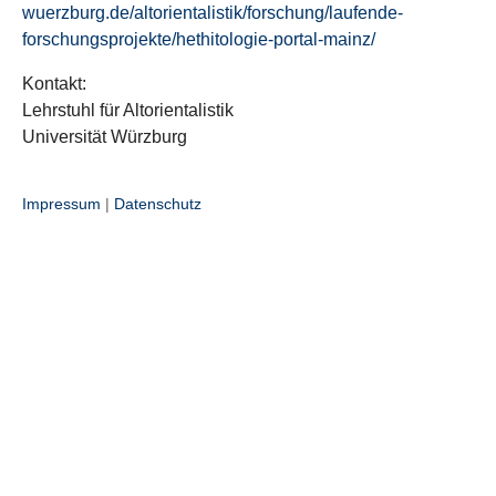
wuerzburg.de/altorientalistik/forschung/laufende-
forschungsprojekte/hethitologie-portal-mainz/
Kontakt:
Lehrstuhl für Altorientalistik
Universität Würzburg
Impressum
|
Datenschutz