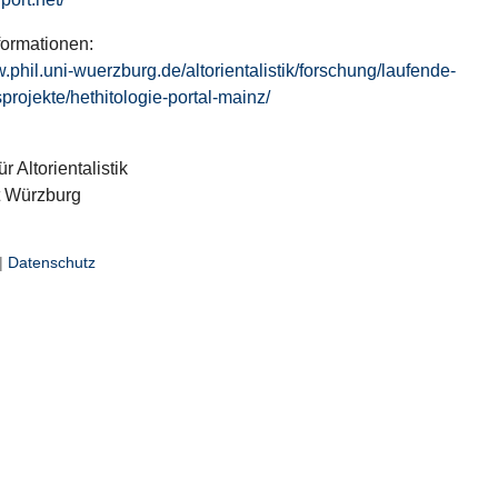
formationen:
w.phil.uni-wuerzburg.de/altorientalistik/forschung/laufende-
projekte/hethitologie-portal-mainz/
ür Altorientalistik
t Würzburg
|
Datenschutz