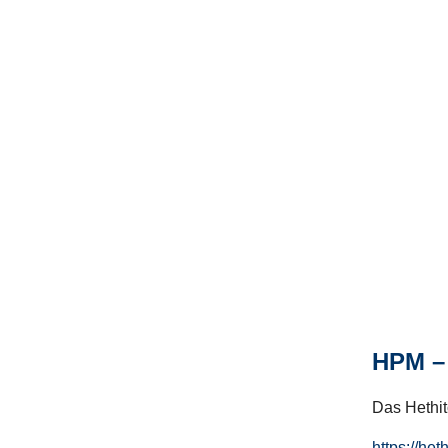
HPM – 
Das Hethito
https://het