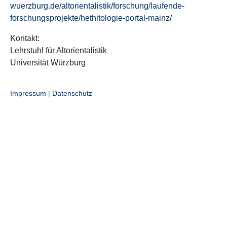
wuerzburg.de/altorientalistik/forschung/laufende-
forschungsprojekte/hethitologie-portal-mainz/
Kontakt:
Lehrstuhl für Altorientalistik
Universität Würzburg
Impressum
|
Datenschutz