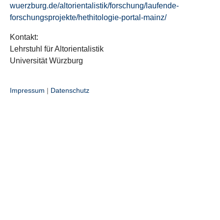
wuerzburg.de/altorientalistik/forschung/laufende-
forschungsprojekte/hethitologie-portal-mainz/
Kontakt:
Lehrstuhl für Altorientalistik
Universität Würzburg
Impressum
|
Datenschutz