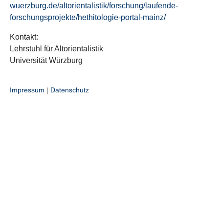
wuerzburg.de/altorientalistik/forschung/laufende-
forschungsprojekte/hethitologie-portal-mainz/
Kontakt:
Lehrstuhl für Altorientalistik
Universität Würzburg
Impressum
|
Datenschutz