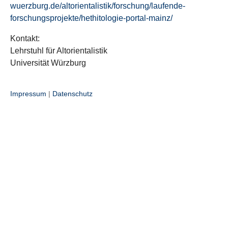
wuerzburg.de/altorientalistik/forschung/laufende-
forschungsprojekte/hethitologie-portal-mainz/
Kontakt:
Lehrstuhl für Altorientalistik
Universität Würzburg
Impressum
|
Datenschutz