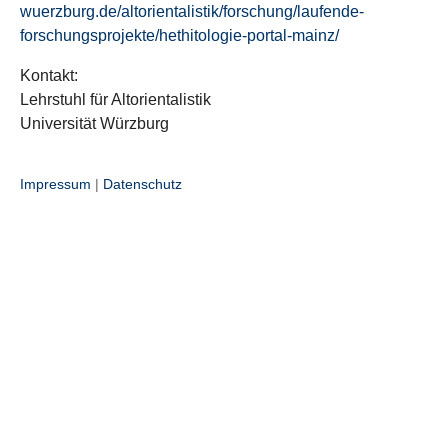
wuerzburg.de/altorientalistik/forschung/laufende-
forschungsprojekte/hethitologie-portal-mainz/
Kontakt:
Lehrstuhl für Altorientalistik
Universität Würzburg
Impressum
|
Datenschutz